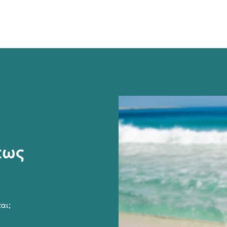
 πως
αι;