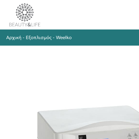
Αρχική
-
Εξοπλισμός
-
Weelko