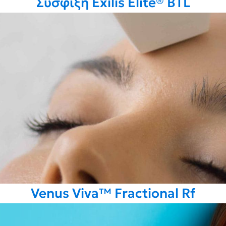
Σύσφιξη Exilis Elite® BTL
Venus Viva™ Fractional Rf