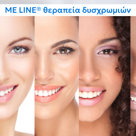
ME LINE® θεραπεία δυσχρωμιών